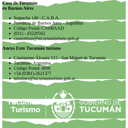
Casa de Tucumán
en Buenos Aires
Suipacha 140 - C.A.B.A.
Provincia de Buenos Aires - Argentina
Código Postal: C1008AAD
(011) - 43220562
casaenbsas@tucumanturismo.gob.ar
Anexo Ente Tucumán turismo
Crisóstomo Álvarez 515 - San Miguel de Tucumán
Tucumán- Argentina
Código Postal: 4000
+54 (0381)-2621377
informes@tucumanturismo.gob.ar