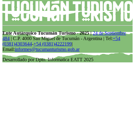
Ente Autárquico Tucumán Turismo - 2025 |
24 de Septiembre
484
| C.P. 4000 San Miguel de Tucumán - Argentina | Tel:
+54
(0381)4303644
-
+54 (0381)4222199
|
Email:
informes@tucumanturismo.gob.ar
Desarrollado por Dpto. Informatica EATT 2025