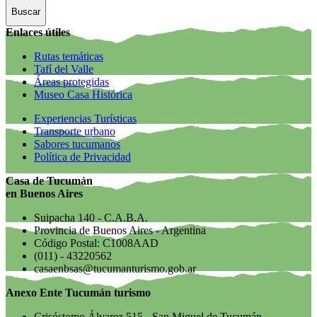
Buscar
Enlaces útiles
Rutas temáticas
Tafí del Valle
Áreas protegidas
Museo Casa Histórica
Experiencias Turísticas
Transporte urbano
Sabores tucumanos
Política de Privacidad
Casa de Tucumán
en Buenos Aires
Suipacha 140 - C.A.B.A.
Provincia de Buenos Aires - Argentina
Código Postal: C1008AAD
(011) - 43220562
casaenbsas@tucumanturismo.gob.ar
Anexo Ente Tucumán turismo
Crisóstomo Álvarez 515 - San Miguel de Tucumán